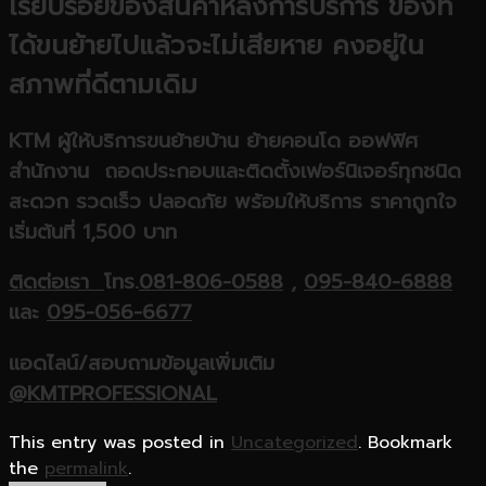
เรียบร้อยของสินค้าหลังการบริการ ของที่
ได้ขนย้ายไปแล้วจะไม่เสียหาย คงอยู่ใน
สภาพที่ดีตามเดิม
KTM
ผู้ให้บริการขนย้ายบ้าน ย้ายคอนโด ออฟฟิศ
สำนักงาน ถอดประกอบและติดตั้งเฟอร์นิเจอร์ทุกชนิด
สะดวก รวดเร็ว ปลอดภัย พร้อมให้บริการ ราคาถูกใจ
เริ่มต้นที่ 1,500 บาท
ติดต่อเรา
โทร.
081-806-0588
,
095-840-6888
และ
095-056-6677
แอดไลน์/สอบถามข้อมูลเพิ่มเติม
@KMTPROFESSIONAL
This entry was posted in
Uncategorized
. Bookmark
the
permalink
.