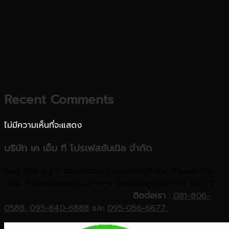
ใหม่ “มีเท่าไหร่ต้องใส่ให้สุด”
10 เทคนิคการ ย้ายเฟอร์นิเจอร์ ให้ปลอดภัย หายห่วง
5 เรื่องน่ารู้ ก่อนจ้าง บริษัทขนส่งเฟอร์นิเจอร์ เพื่อความ
ปลอดภัย และได้มาตรฐาน
5 เคล็ดลับเด็ดในการตกแต่ง เฟอร์นิเจอร์ภายในบ้าน สไตล์
โมเดิร์น เรียบง่ายแต่เต็มไปด้วยสไตล์
6 สิ่งที่ควรทำ เมื่อต้องประกอบเฟอร์นิเจอร์
Recent Comments
ไม่มีความเห็นที่จะแสดง
บริษัท เค เอ็ม ที โปรเฟสชันเนิล จำกัด
ที่อยู่ 908 หมู่ 9 ซอยศรีด่าน 9 ถนนศรีนครินทร์ ตำบลสำโรง
เหนือ อำเภอเมืองสมุทรปราการ จังหวัดสมุทรปราการ 10270
ติดต่อเรา
:
081-806-
0588
,
095-840-6888
และ
095-056-6677