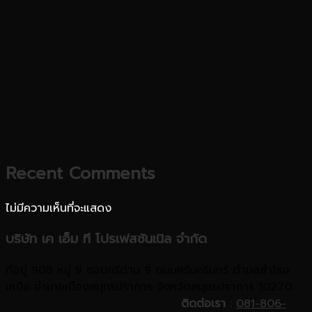
ทำความรู้จักกับ Maximalist เทรน แต่งบ้าน ของคนรุ่น
ใหม่ “มีเท่าไหร่ต้องใส่ให้สุด”
10 เทคนิคการ ย้ายเฟอร์นิเจอร์ ให้ปลอดภัย หายห่วง
5 เรื่องน่ารู้ ก่อนจ้าง บริษัทขนส่งเฟอร์นิเจอร์ เพื่อความ
ปลอดภัย และได้มาตรฐาน
5 เคล็ดลับเด็ดในการตกแต่ง เฟอร์นิเจอร์ภายในบ้าน สไตล์
โมเดิร์น เรียบง่ายแต่เต็มไปด้วยสไตล์
6 สิ่งที่ควรทำ เมื่อต้องประกอบเฟอร์นิเจอร์
Recent Comments
ไม่มีความเห็นที่จะแสดง
บริษัท เค เอ็ม ที โปรเฟสชันเนิล จำกัด
ที่อยู่ 908 หมู่ 9 ซอยศรีด่าน 9 ถนนศรีนครินทร์ ตำบลสำโรง
เหนือ อำเภอเมืองสมุทรปราการ จังหวัดสมุทรปราการ 10270
ติดต่อเรา
:
081-806-